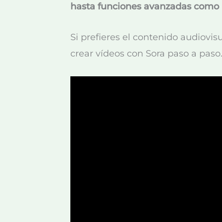
hasta funciones avanzadas como l
Si prefieres el contenido audiovi
crear vídeos con Sora paso a paso