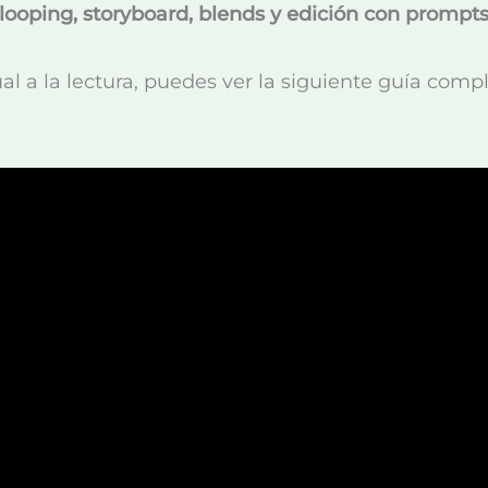
ooping, storyboard, blends y edición con prompts
sual a la lectura, puedes ver la siguiente guía co
.