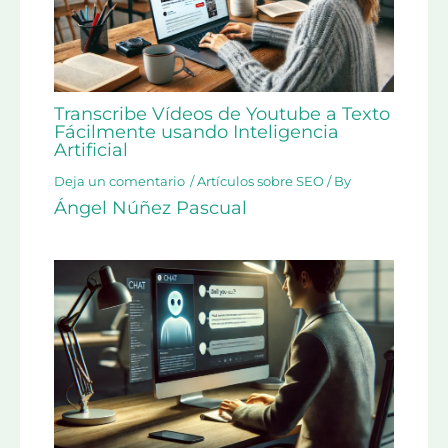
Transcribe Vídeos de Youtube a Texto
Fácilmente usando Inteligencia
Artificial
Deja un comentario
/
Artículos sobre SEO
/ By
Ángel Núñez Pascual