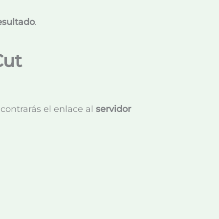
esultado
.
Cut
ncontrarás el enlace al
servidor